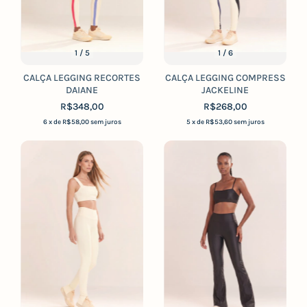
1
/
5
1
/
6
CALÇA LEGGING RECORTES
CALÇA LEGGING COMPRESS
DAIANE
JACKELINE
R$348,00
R$268,00
6
x de
R$58,00
sem juros
5
x de
R$53,60
sem juros