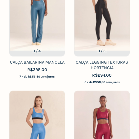
1
/
4
1
/
5
CALÇA BAILARINA MANOELA
CALÇA LEGGING TEXTURAS
HORTENCIA
R$398,00
R$294,00
7
x de
R$56,86
sem juros
5
x de
R$58,80
sem juros