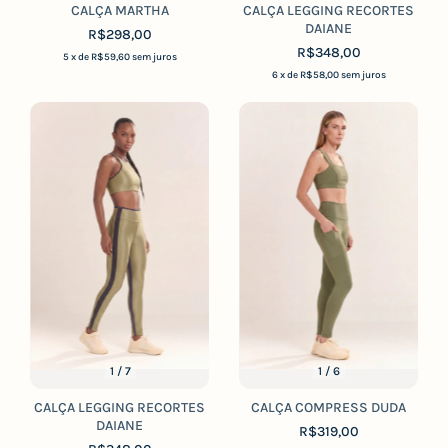
CALÇA MARTHA
CALÇA LEGGING RECORTES
DAIANE
R$298,00
R$348,00
5
x de
R$59,60
sem juros
6
x de
R$58,00
sem juros
1
/
7
1
/
6
CALÇA LEGGING RECORTES
CALÇA COMPRESS DUDA
DAIANE
R$319,00