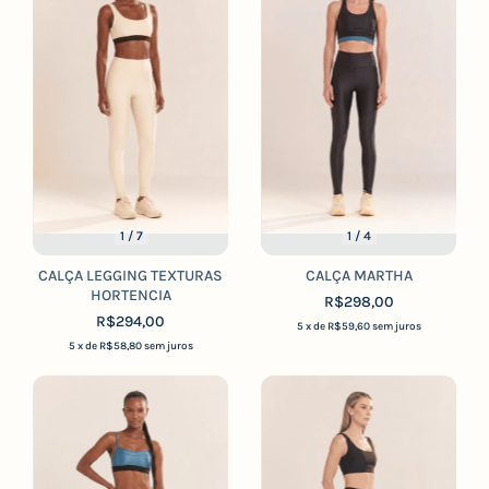
1
/
7
1
/
4
CALÇA LEGGING TEXTURAS
CALÇA MARTHA
HORTENCIA
R$298,00
R$294,00
5
x de
R$59,60
sem juros
5
x de
R$58,80
sem juros