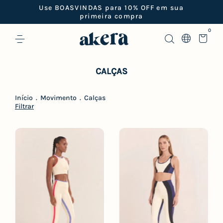
Frete grátis em pedidos acima de R$499
0
CALÇAS
Início
.
Movimento
.
Calças
Filtrar