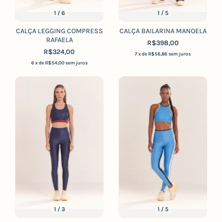
1
/
6
1
/
5
CALÇA LEGGING COMPRESS
CALÇA BAILARINA MANOELA
RAFAELA
R$398,00
R$324,00
7
x de
R$56,86
sem juros
6
x de
R$54,00
sem juros
1
/
3
1
/
5