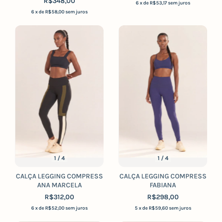
R$348,00
6
x de
R$53,17
sem juros
6
x de
R$58,00
sem juros
1
/
4
1
/
4
CALÇA LEGGING COMPRESS
CALÇA LEGGING COMPRESS
ANA MARCELA
FABIANA
R$312,00
R$298,00
6
x de
R$52,00
sem juros
5
x de
R$59,60
sem juros