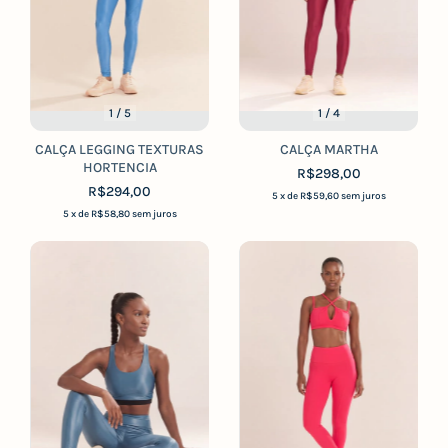
1
/
5
1
/
4
CALÇA LEGGING TEXTURAS
CALÇA MARTHA
HORTENCIA
R$298,00
R$294,00
5
x de
R$59,60
sem juros
5
x de
R$58,80
sem juros