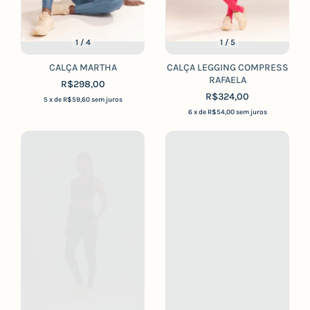
1
/
4
1
/
5
CALÇA MARTHA
CALÇA LEGGING COMPRESS
RAFAELA
R$298,00
R$324,00
5
x de
R$59,60
sem juros
6
x de
R$54,00
sem juros