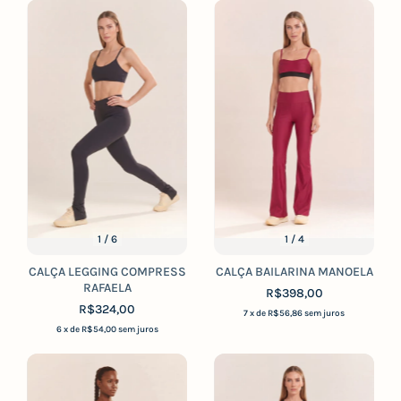
1
/
6
1
/
4
CALÇA LEGGING COMPRESS
CALÇA BAILARINA MANOELA
RAFAELA
R$398,00
R$324,00
7
x de
R$56,86
sem juros
6
x de
R$54,00
sem juros