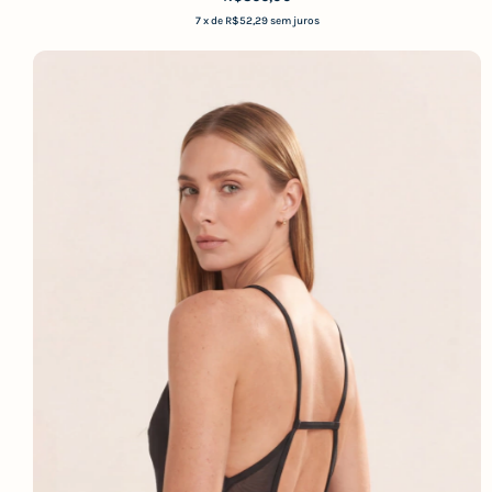
7
x de
R$52,29
sem juros