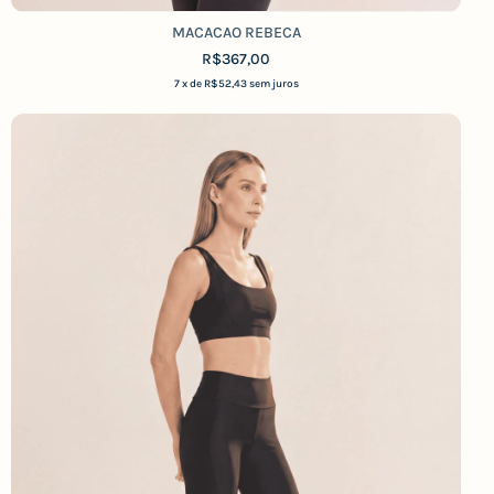
MACACAO REBECA
R$367,00
7
x de
R$52,43
sem juros