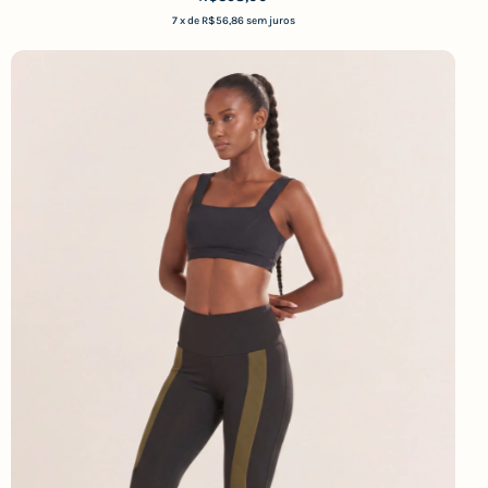
7
x de
R$56,86
sem juros