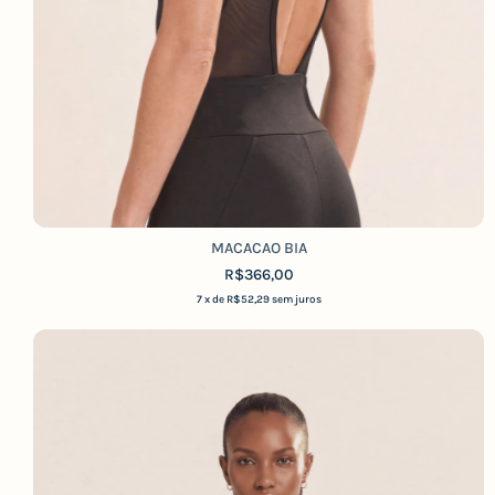
MACACAO BIA
R$366,00
7
x de
R$52,29
sem juros