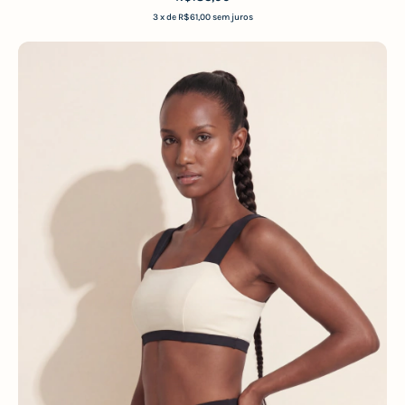
3
x de
R$61,00
sem juros